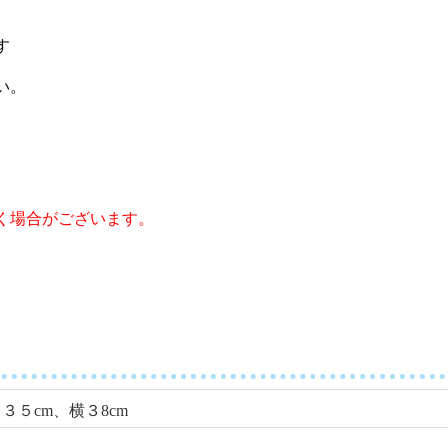
す
い。
く場合がございます。
３５cm、横３8cm