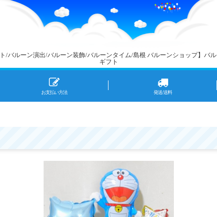
アート/バルーン演出/バルーン装飾/バルーンタイム/島根 バルーンショップ
ギフト
お支払い方法
発送/送料