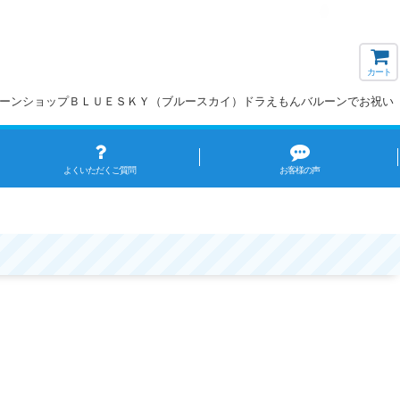
カート
】バルーンショップＢＬＵＥＳＫＹ（ブルースカイ）ドラえもんバルーンでお祝い
よくいただくご質問
お客様の声