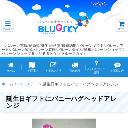
メニュー
カート
【バルーン電報/結婚式/誕生日/格安/最短納期/バルーンギフト/バルーンア
ート/バルーン演出/バルーン装飾/バルーンタイム/島根 バルーンショップ】
バルーンショップＢＬＵＥＳＫＹ（ブルースカイ）
よくいただくご
ホーム
ご利用案内
お支払い方法
発送/送料
お客様の声
質問
ホーム
>
バースデー
>
誕生日ギフトにバニーハグヘッドアレンジ
誕生日ギフトにバニーハグヘッドアレ
ンジ