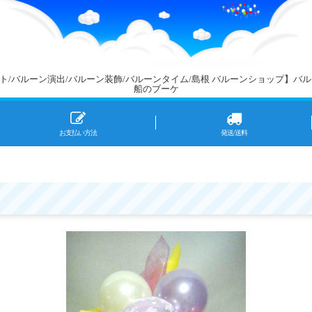
アート/バルーン演出/バルーン装飾/バルーンタイム/島根 バルーンショップ
船のブーケ
お支払い方法
発送/送料