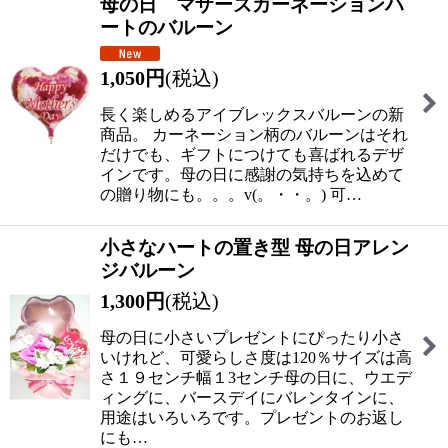
母の日 マザーズカーネーションハ
ートのバルーン
1,050
円
(税込)
長く楽しめるアイブレックスバルーンの新
商品。 カーネーション柄のバルーンはそれ
だけでも、ギフトにつけても喜ばれるデザ
インです。母の日に感謝の気持ちを込めて
の贈り物にも。。。v(。・・。) 可…
小さなハートの置き型 母の日アレン
ジバルーン
1,300
円
(税込)
母の日に小さいプレゼントにぴったり小さ
いけれど、可愛らしさ度は120％サイズは高
さ１９センチ幅１3センチ母の日に、ウエデ
ィングに、バースデイにバレンタインに、
用途はいろいろです。プレゼントのお返し
にも…