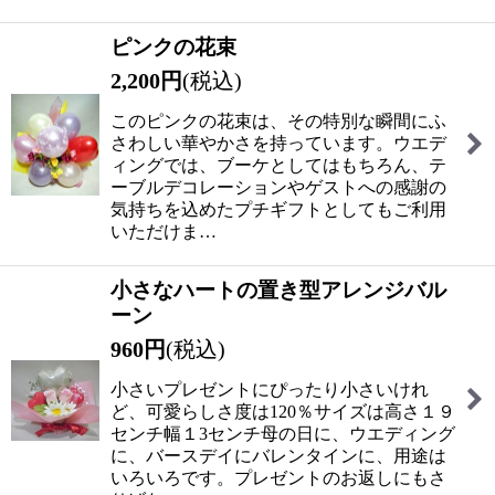
ピンクの花束
2,200
円
(税込)
このピンクの花束は、その特別な瞬間にふ
さわしい華やかさを持っています。ウエデ
ィングでは、ブーケとしてはもちろん、テ
ーブルデコレーションやゲストへの感謝の
気持ちを込めたプチギフトとしてもご利用
いただけま…
小さなハートの置き型アレンジバル
ーン
960
円
(税込)
小さいプレゼントにぴったり小さいけれ
ど、可愛らしさ度は120％サイズは高さ１９
センチ幅１3センチ母の日に、ウエディング
に、バースデイにバレンタインに、用途は
いろいろです。プレゼントのお返しにもさ