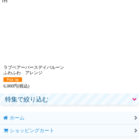
1
件
表示数
:
並び順
:
絞り込む
ラブベアーバースデイバルーン
ふわふわ アレンジ
6,000
円
(税込)
特集で絞り込む
ホーム
浮くタイプ
ショッピングカート
置くタイプ