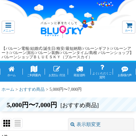
メニュー
カート
【バルーン電報/結婚式/誕生日/格安/最短納期/バルーンギフト/バルーンア
ート/バルーン演出/バルーン装飾/バルーンタイム/島根 バルーンショップ】
バルーンショップＢＬＵＥＳＫＹ（ブルースカイ）
よくいただくご
ホーム
ご利用案内
お支払い方法
発送/送料
お客様の声
質問
ホーム
>
おすすめ商品
>
5,000円〜7,000円
5,000円〜7,000円
[
おすすめ商品
]
表示順変更
閉じる