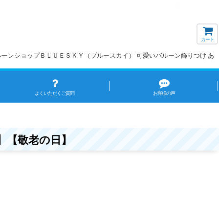
カート
バルーンショップＢＬＵＥＳＫＹ（ブルースカイ） 可愛いバルーン飾りつけ あ
よくいただくご質問
お客様の声
】【敬老の日】