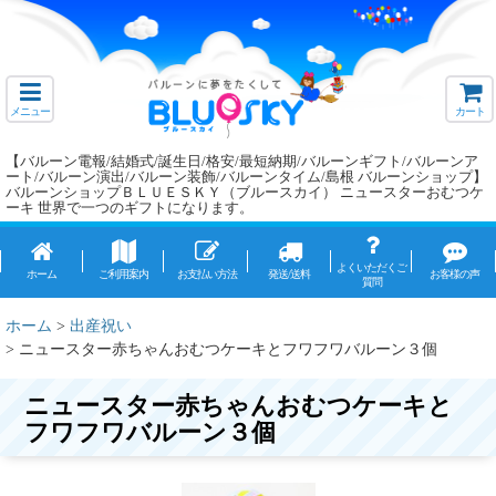
メニュー
カート
【バルーン電報/結婚式/誕生日/格安/最短納期/バルーンギフト/バルーンア
ート/バルーン演出/バルーン装飾/バルーンタイム/島根 バルーンショップ】
バルーンショップＢＬＵＥＳＫＹ（ブルースカイ） ニュースターおむつケ
ーキ 世界で一つのギフトになります。
よくいただくご
ホーム
ご利用案内
お支払い方法
発送/送料
お客様の声
質問
ホーム
>
出産祝い
>
ニュースター赤ちゃんおむつケーキとフワフワバルーン３個
ニュースター赤ちゃんおむつケーキと
フワフワバルーン３個