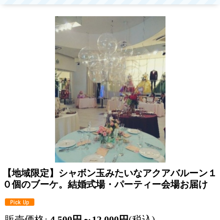
【地域限定】シャボン玉みたいなアクアバルーン１
０個のブーケ。結婚式場・パーティー会場お届け
販売価格
:
4,500
円
～12,000
円
(税込)