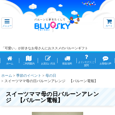
メニュー
カート
「可愛い」が好きなお母さんにおススメのバルーンギフト
よくいただくご
ホーム
ご利用案内
お支払い方法
発送/送料
お客様の声
質問
ホーム
>
季節のイベント
>
母の日
>
スイーツママ母の日バルーンアレンジ 【バルーン電報】
スイーツママ母の日バルーンアレン
ジ 【バルーン電報】