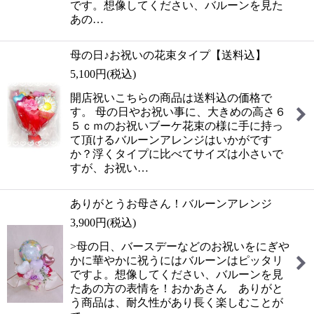
です。想像してください、バルーンを見た
あの…
母の日♪お祝いの花束タイプ【送料込】
5,100
円
(税込)
開店祝いこちらの商品は送料込の価格で
す。 母の日やお祝い事に、大きめの高さ６
５ｃｍのお祝いブーケ花束の様に手に持っ
て頂けるバルーンアレンジはいかがです
か？浮くタイプに比べてサイズは小さいで
すが、お祝い…
ありがとうお母さん！バルーンアレンジ
3,900
円
(税込)
>母の日、バースデーなどのお祝いをにぎや
かに華やかに祝うにはバルーンはピッタリ
ですよ。想像してください、バルーンを見
たあの方の表情を！おかあさん ありがと
う商品は、耐久性があり長く楽しむことが